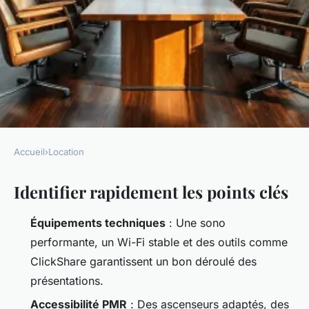
Accueil
›
Location
LOCATION
Identifier rapidement les points clés
Top 10 salles de séminaire à
Lyon pour un événement
Équipements techniques
: Une sono
réussi
performante, un Wi-Fi stable et des outils comme
ClickShare garantissent un bon déroulé des
Callista
•
21/04/2026 09:22
•
10 min de lecture
présentations.
Accessibilité PMR
: Des ascenseurs adaptés, des