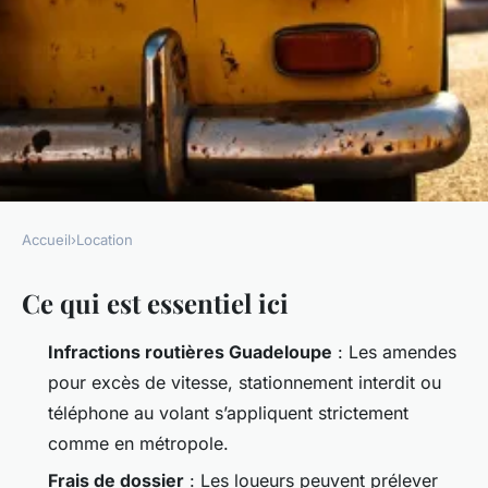
Accueil
›
Location
LOCATION
Ce qui est essentiel ici
Guide pratique des amendes
pour voitures de location en
Infractions routières Guadeloupe
: Les amendes
Guadeloupe
pour excès de vitesse, stationnement interdit ou
téléphone au volant s’appliquent strictement
Callista
•
22/05/2026 10:18
•
8 min de lecture
comme en métropole.
Frais de dossier
: Les loueurs peuvent prélever