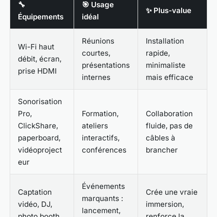
🔧
🎯 Usage
✨ Plus-value
Équipements
idéal
Réunions
Installation
Wi-Fi haut
courtes,
rapide,
débit, écran,
présentations
minimaliste
prise HDMI
internes
mais efficace
Sonorisation
Pro,
Formation,
Collaboration
ClickShare,
ateliers
fluide, pas de
paperboard,
interactifs,
câbles à
vidéoproject
conférences
brancher
eur
Événements
Captation
Crée une vraie
marquants :
vidéo, DJ,
immersion,
lancement,
photo booth,
renforce la