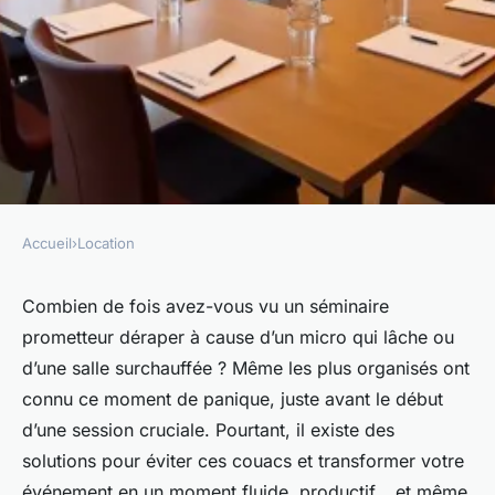
Accueil
›
Location
LOCATION
Location de salle de séminaire
Combien de fois avez-vous vu un séminaire
prometteur déraper à cause d’un micro qui lâche ou
à Lyon : les clés pour réussir
d’une salle surchauffée ? Même les plus organisés ont
votre événement
connu ce moment de panique, juste avant le début
d’une session cruciale. Pourtant, il existe des
Callista
•
10/04/2026 10:20
•
10 min de lecture
solutions pour éviter ces couacs et transformer votre
événement en un moment fluide, productif… et même