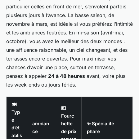
particulier celles en front de mer, s’envolent parfois
plusieurs jours à l’avance. La basse saison, de
novembre à mars, est idéale si vous préférez l’intimité
et les ambiances feutrées. En mi-saison (avril-mai,
octobre), vous avez le meilleur des deux mondes :
une affluence raisonnable, un ciel changeant, et des
terrasses encore ouvertes. Pour maximiser vos
chances d’avoir une place, surtout en terrasse,
pensez à appeler
24 à 48 heures
avant, voire plus
les week-ends ou jours fériés.
🍽️
💶
Typ
Fourc
e
ambian
hette
✨ Spécialité
d’ét
ce
de prix
phare
ablis