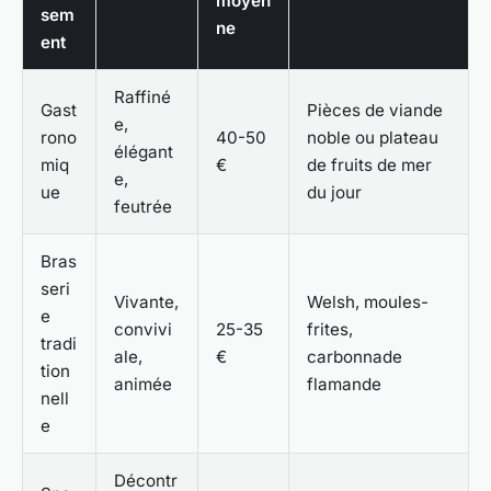
moyen
sem
ne
ent
Raffiné
Gast
Pièces de viande
e,
rono
40-50
noble ou plateau
élégant
miq
€
de fruits de mer
e,
ue
du jour
feutrée
Bras
seri
Vivante,
Welsh, moules-
e
convivi
25-35
frites,
tradi
ale,
€
carbonnade
tion
animée
flamande
nell
e
Décontr