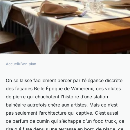
Accueil
›
Bon plan
BON PLAN
Top 5 des meilleurs modèles
On se laisse facilement bercer par l’élégance discrète
des façades Belle Époque de Wimereux, ces volutes
des meilleurs restaurants
de pierre qui chuchotent l’histoire d’une station
Wimereux
balnéaire autrefois chère aux artistes. Mais ce n’est
pas seulement l’architecture qui captive. C’est aussi
Paul
•
12/06/2026 09:30
•
8 min de lecture
ce parfum de cumin qui s’échappe d’un food truck, ce
rire qui fuse depuis une terrasse en bord de plage, ce