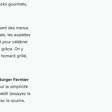
nacks gourmets,
sent des menus
ée, les assiettes
it pour célébrer
e grâce. On y
 homard grillé,
Burger Fermier
sur la simplicité
nédit (essayez le
ec le sourire.