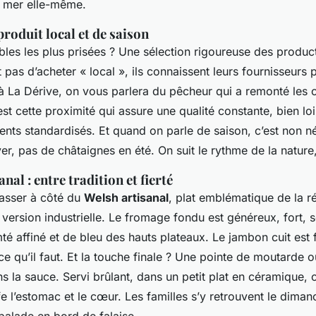
a mer elle-même.
produit local et de saison
bles les plus prisées ? Une sélection rigoureuse des produc
 pas d’acheter « local », ils connaissent leurs fournisseurs 
 La Dérive, on vous parlera du pêcheur qui a remonté les 
t cette proximité qui assure une qualité constante, bien lo
nts standardisés. Et quand on parle de saison, c’est non n
ver, pas de châtaignes en été. On suit le rythme de la nature,
nal : entre tradition et fierté
asser à côté du
Welsh artisanal
, plat emblématique de la ré
version industrielle. Le fromage fondu est généreux, fort, 
é affiné et de bleu des hauts plateaux. Le jambon cuit est
e ce qu’il faut. Et la touche finale ? Une pointe de moutarde 
s la sauce. Servi brûlant, dans un petit plat en céramique, c
fe l’estomac et le cœur. Les familles s’y retrouvent le diman