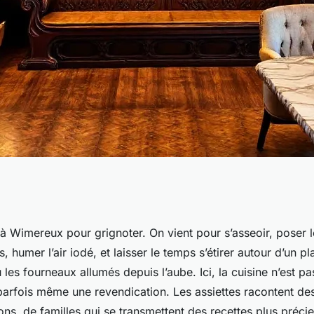
liables des
à Wimereux pour grignoter. On vient pour s’asseoir, poser 
, humer l’air iodé, et laisser le temps s’étirer autour d’un pla
ereux
 les fourneaux allumés depuis l’aube. Ici, la cuisine n’est p
- parfois même une revendication. Les assiettes racontent des
ns, de familles qui se transmettent des recettes plus préc