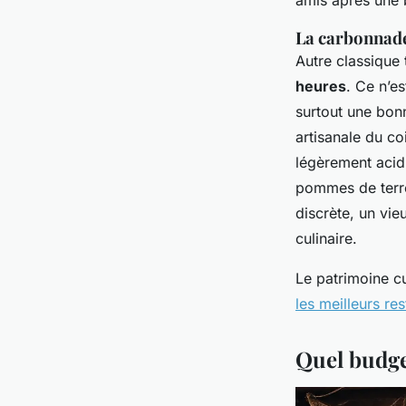
amis après une 
La carbonnade 
Autre classique 
heures
. Ce n’e
surtout une bon
artisanale du c
légèrement acid
pommes de terre
discrète, un vie
culinaire.
Le patrimoine cu
les meilleurs r
Quel budge