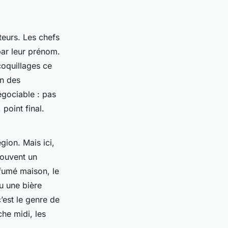
teurs. Les chefs
par leur prénom.
coquillages ce
in des
égociable : pas
 point final.
gion. Mais ici,
souvent un
 fumé maison, le
ou une bière
’est le genre de
che midi, les