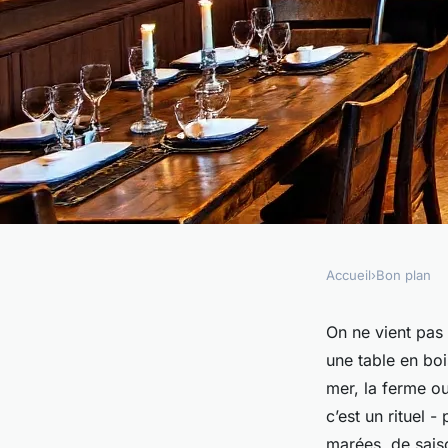
Accueil
›
Bon plan
BON PLAN
Les 5 cuisines inoub
On ne vient pas 
une table en bois
restaurants de Wim
mer, la ferme ou
c’est un rituel 
marées, de saiso