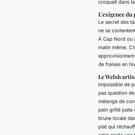
croquait dans l
L'exigence du 
Le secret des ta
ne se contentent
À Cap Nord ou à
matin même. C’es
approvisionneme
de fraises en hi
Le Welsh artisa
Impossible de p
pas question de 
mélange de comt
pain grillé just
brune locale dan
plat qui réchauf