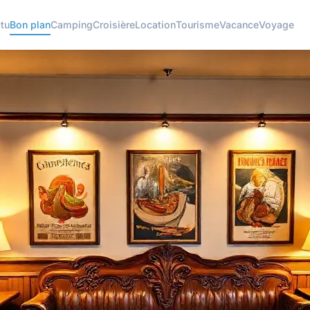
tu
Bon plan
Camping
Croisière
Location
Tourisme
Vacance
Voyage