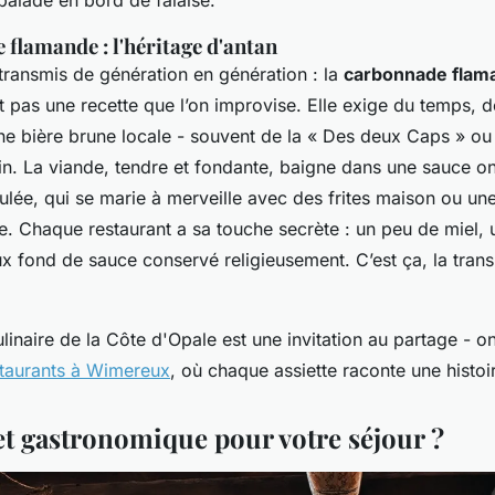
balade en bord de falaise.
flamande : l'héritage d'antan
transmis de génération en génération : la
carbonnade flam
st pas une recette que l’on improvise. Elle exige du temps, d
ne bière brune locale - souvent de la « Des deux Caps » ou
oin. La viande, tendre et fondante, baigne dans une sauce o
ulée, qui se marie à merveille avec des frites maison ou un
. Chaque restaurant a sa touche secrète : un peu de miel, 
ux fond de sauce conservé religieusement. C’est ça, la tran
linaire de la Côte d'Opale est une invitation au partage - o
estaurants à Wimereux
, où chaque assiette raconte une histoir
t gastronomique pour votre séjour ?