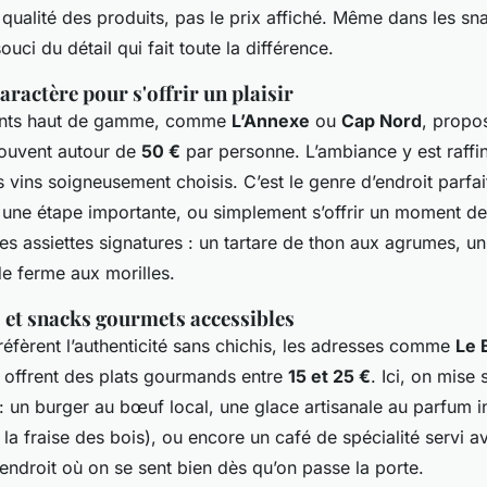
 qualité des produits, pas le prix affiché. Même dans les s
uci du détail qui fait toute la différence.
caractère pour s'offrir un plaisir
ents haut de gamme, comme
L’Annexe
ou
Cap Nord
, propo
souvent autour de
50 €
par personne. L’ambiance y est raffin
les vins soigneusement choisis. C’est le genre d’endroit parfa
, une étape importante, ou simplement s’offrir un moment d
es assiettes signatures : un tartare de thon aux agrumes, un
de ferme aux morilles.
s et snacks gourmets accessibles
éfèrent l’authenticité sans chichis, les adresses comme
Le 
offrent des plats gourmands entre
15 et 25 €
. Ici, on mise 
 : un burger au bœuf local, une glace artisanale au parfum i
 la fraise des bois), ou encore un café de spécialité servi av
’endroit où on se sent bien dès qu’on passe la porte.