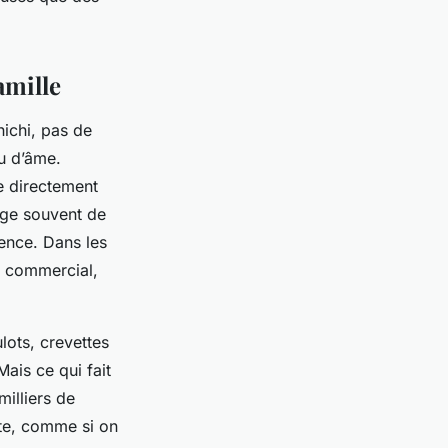
amille
ichi, pas de
eu d’âme.
ve directement
age souvent de
ence. Dans les
t commercial,
ulots, crevettes
Mais ce qui fait
milliers de
ute, comme si on