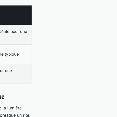
idéale pour une
re typique
our une
ue
c la lumière
presque un rite.