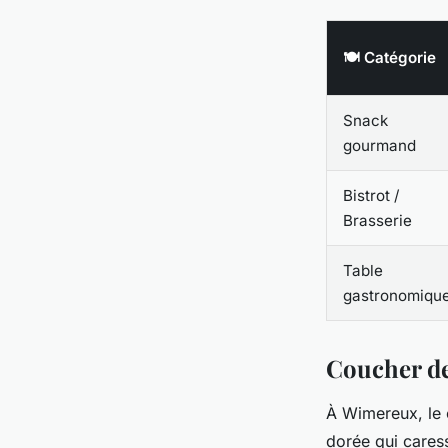
🍽️ Catégorie
Snack
gourmand
Bistrot /
Brasserie
Table
gastronomiqu
Coucher de 
À Wimereux, le c
dorée qui caress