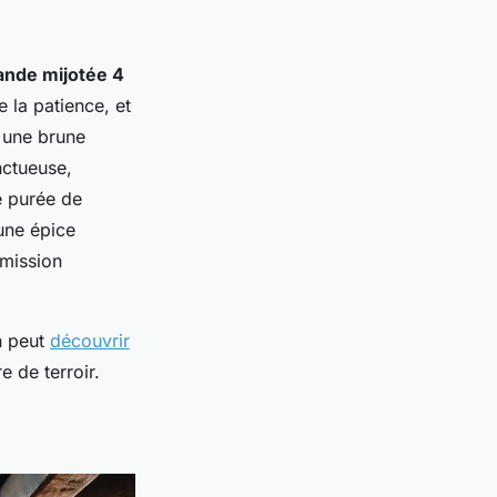
ande mijotée 4
e la patience, et
 une brune
nctueuse,
e purée de
une épice
smission
n peut
découvrir
e de terroir.