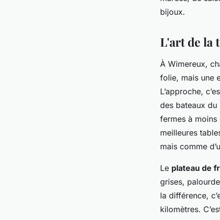
Paul
•
03/07/2026 13:13
•
13 min de lecture
bijoux.
L'art de la
À Wimereux, cha
folie, mais une 
L’approche, c’es
des bateaux du 
fermes à moins 
meilleures tabl
mais comme d’u
Le
plateau de f
grises, palourdes
la différence, c’
kilomètres. C’e