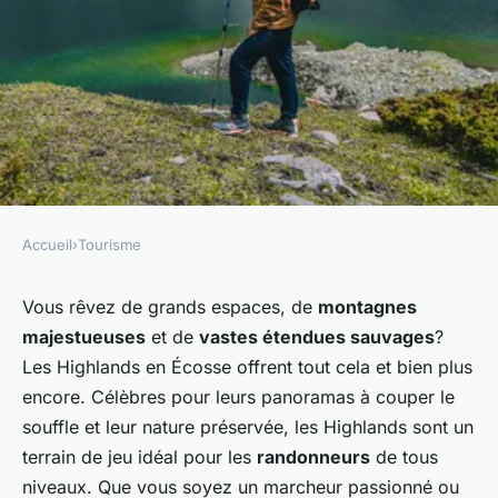
Accueil
›
Tourisme
TOURISME
Quels sont les meilleurs
Vous rêvez de grands espaces, de
montagnes
majestueuses
et de
vastes étendues sauvages
?
sentiers pour une randonnée à
Les Highlands en Écosse offrent tout cela et bien plus
travers les Highlands en
encore. Célèbres pour leurs panoramas à couper le
Écosse?
souffle et leur nature préservée, les Highlands sont un
terrain de jeu idéal pour les
randonneurs
de tous
Constance
•
4 juillet 2024
•
5 min de lecture
niveaux. Que vous soyez un marcheur passionné ou