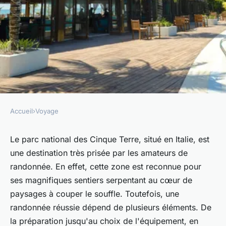
Accueil
›
Voyage
VOYAGE
Quels sont les meilleurs
Le parc national des Cinque Terre, situé en Italie, est
une destination très prisée par les amateurs de
conseils pour une randonnée
randonnée. En effet, cette zone est reconnue pour
dans le parc national des
ses magnifiques sentiers serpentant au cœur de
Cinque Terre, Italie : sentiers
paysages à couper le souffle. Toutefois, une
et équipements ?
randonnée réussie dépend de plusieurs éléments. De
la préparation jusqu'au choix de l'équipement, en