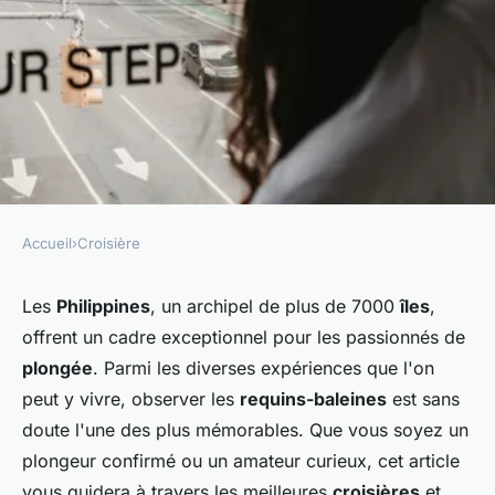
Accueil
›
Croisière
CROISIÈRE
Quelle croisière propose des
Les
Philippines
, un archipel de plus de 7000
îles
,
offrent un cadre exceptionnel pour les passionnés de
excursions pour observer les
plongée
. Parmi les diverses expériences que l'on
requins-baleines dans les
peut y vivre, observer les
requins-baleines
est sans
eaux des Philippines ?
doute l'une des plus mémorables. Que vous soyez un
plongeur confirmé ou un amateur curieux, cet article
Constance
•
27 juin 2024
•
5 min de lecture
vous guidera à travers les meilleures
croisières
et