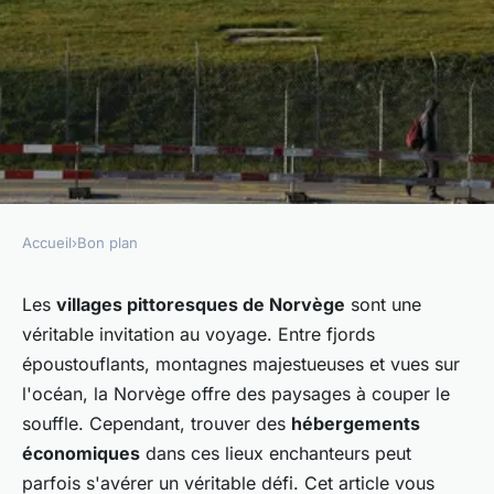
Accueil
›
Bon plan
BON PLAN
Comment trouver des
Les
villages pittoresques de Norvège
sont une
véritable invitation au voyage. Entre fjords
hébergements économiques
époustouflants, montagnes majestueuses et vues sur
dans les villages pittoresques
l'océan, la Norvège offre des paysages à couper le
de Norvège?
souffle. Cependant, trouver des
hébergements
économiques
dans ces lieux enchanteurs peut
Constance
•
27 juin 2024
•
5 min de lecture
parfois s'avérer un véritable défi. Cet article vous